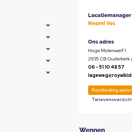
Locatiemanager
Naomi Vos
Ons adres
Hoge Molenwerf 1
2935 CB Ouderkerk a
06 - 51 10 48 57
lageweg@royalkid
Rondleiding aanv
Tarievenoverzich
Wennen