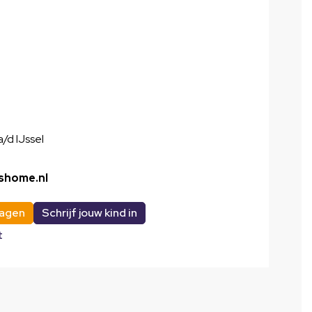
/d IJssel
shome.nl
ragen
Schrijf jouw kind in
t