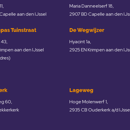
11,
Maria Danneelserf 18,
apelle aan den IJssel
2907 BD Capelle aan den IJs
pas Tuinstraat
De Wegwijzer
 43,
Hyacint 1a,
rimpen aan den IJssel
2925 EN Krimpen aan den IJs
adres)
erk
Lageweg
eg 60,
Hoge Molenwerf 1,
ekkerkerk
2935 CB Ouderkerk a/d IJsse