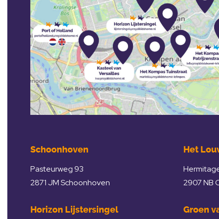
Schoonhoven
Het Lou
Pasteurweg 93
Hermitage
2871 JM Schoonhoven
2907 NB C
Horizon Lijstersingel
Groen va