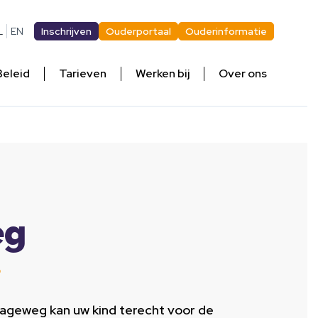
L
EN
Inschrijven
Ouderportaal
Ouderinformatie
Beleid
Tarieven
Werken bij
Over ons
eg
d
Lageweg kan uw kind terecht voor de