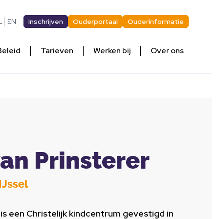
L
EN
Inschrijven
Ouderportaal
Ouderinformatie
Beleid
Tarieven
Werken bij
Over ons
an Prinsterer
IJssel
is een Christelijk kindcentrum gevestigd in