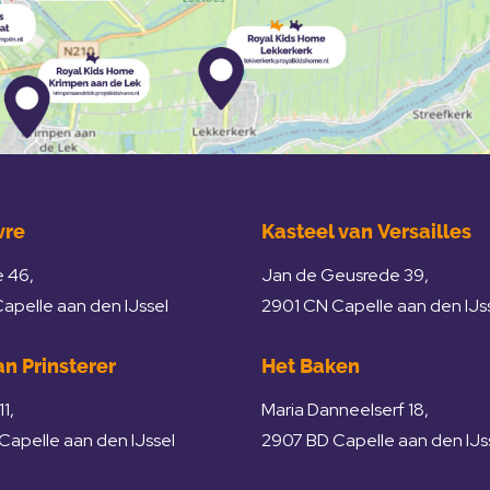
vre
Kasteel van Versailles
 46,
Jan de Geusrede 39,
apelle aan den IJssel
2901 CN Capelle aan den IJs
n Prinsterer
Het Baken
11,
Maria Danneelserf 18,
apelle aan den IJssel
2907 BD Capelle aan den IJs