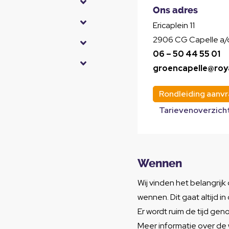
Ons adres
Ericaplein 11
2906 CG Capelle a/d
06 – 50 44 55 01
groencapelle@roy
Rondleiding aanv
Tarievenoverzich
Wennen
Wij vinden het belangrijk 
wennen. Dit gaat altijd i
Er wordt ruim de tijd g
Meer informatie over de 