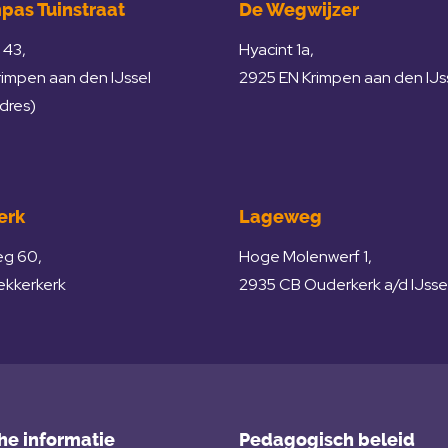
pas Tuinstraat
De Wegwijzer
 43,
Hyacint 1a,
rimpen aan den IJssel
2925 EN Krimpen aan den IJs
adres)
erk
Lageweg
eg 60,
Hoge Molenwerf 1,
ekkerkerk
2935 CB Ouderkerk a/d IJsse
he informatie
Pedagogisch beleid