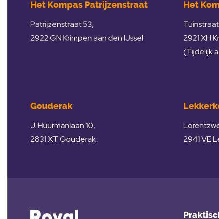
Het Kompas Patrijzenstraat
Het Kom
Patrijzenstraat 53,
Tuinstraat
2922 GN Krimpen aan den IJssel
2921 XH K
(Tijdelijk 
Gouderak
Lekkerk
J. Huurmanlaan 10,
Lorentzw
2831 XT Gouderak
2941 VE L
Praktisc